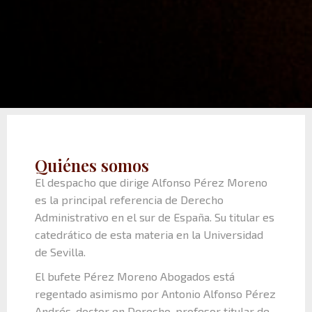
Quiénes somos
El despacho que dirige Alfonso Pérez Moreno
es la principal referencia de Derecho
Administrativo en el sur de España. Su titular es
catedrático de esta materia en la Universidad
de Sevilla.
El bufete Pérez Moreno Abogados está
regentado asimismo por Antonio Alfonso Pérez
Andrés, doctor en Derecho, profesor titular de