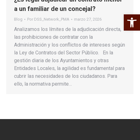
a un familiar de un concejal?
Abrir 
Blog
Por
DSS_Network_PMA
marzo 27, 2026
Analizamos los límites de la adjudicación directa,
las prohibiciones de contratar con la
Administración y los conflictos de intereses según
la Ley de Contratos del Sector Público. En la
gestión diaria de los Ayuntamientos y otras
Entidades Locales, la agilidad es fundamental para
cubrir las necesidades de los ciudadanos. Para
ello, la normativa permite…