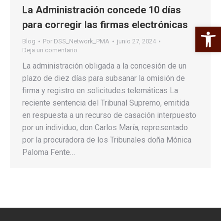
La Administración concede 10 días
para corregir las firmas electrónicas
Abrir 
Blog
Por
DSS_Network_PMA
junio 27, 2024
Deja un comentario
La administración obligada a la concesión de un
plazo de diez días para subsanar la omisión de
firma y registro en solicitudes telemáticas La
reciente sentencia del Tribunal Supremo, emitida
en respuesta a un recurso de casación interpuesto
por un individuo, don Carlos María, representado
por la procuradora de los Tribunales doña Mónica
Paloma Fente…