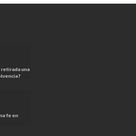
retirada una
olvencia?
na fe en