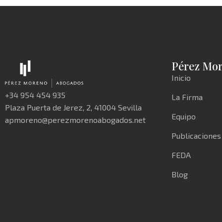
Pérez Mo
Inicio
+34 954 454 935
La Firma
Plaza Puerta de Jerez, 2, 41004 Sevilla
Equipo
apmoreno@perezmorenoabogados.net
Publicaciones
FEDA
Blog