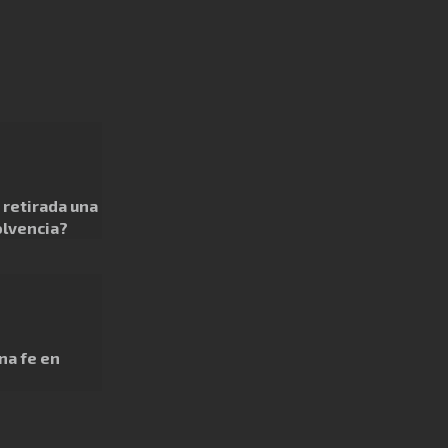
retirada una
olvencia?
na fe en