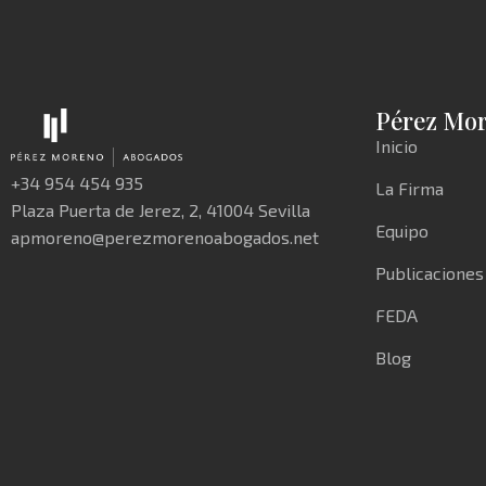
Pérez Mo
Inicio
+34 954 454 935
La Firma
Plaza Puerta de Jerez, 2, 41004 Sevilla
Equipo
apmoreno@perezmorenoabogados.net
Publicaciones
FEDA
Blog