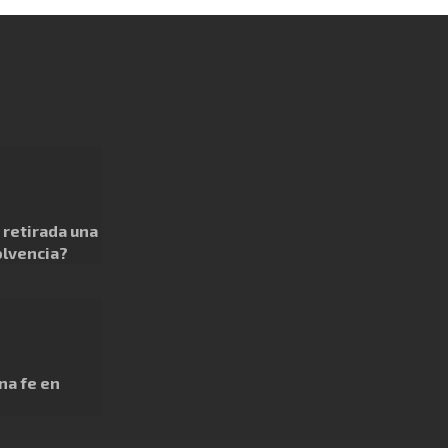
retirada una
olvencia?
na fe en