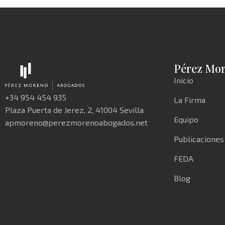
Pérez Mo
Inicio
+34 954 454 935
La Firma
Plaza Puerta de Jerez, 2, 41004 Sevilla
Equipo
apmoreno@perezmorenoabogados.net
Publicaciones
FEDA
Blog