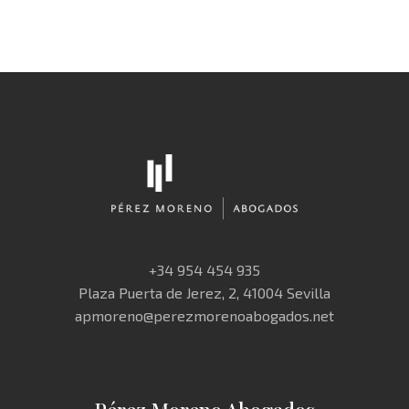
+34 954 454 935
Plaza Puerta de Jerez, 2, 41004 Sevilla
apmoreno@perezmorenoabogados.net