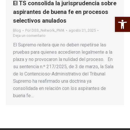
El TS consolida la jurisprudencia sobre
aspirantes de buena fe en procesos
Abrir 
selectivos anulados
Blog
Por
DSS_Network_PMA
agosto 21, 2025
Deja un comentario
El Supremo reitera que no deben repetirse las
pruebas para quienes accedieron legalmente a la
plaza y no provocaron la nulidad del proceso. En
su sentencia n.º 217/2025, de 3 de marzo, la Sala
de lo Contencioso-Administrativo del Tribunal
Supremo ha reafirmado una doctrina ya
consolidada en relación con los aspirantes de
buena fe…