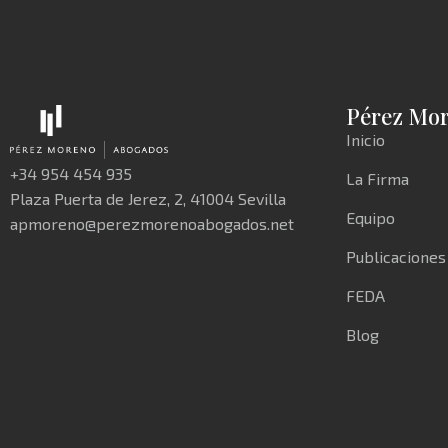
Pérez Mo
Inicio
+34 954 454 935
La Firma
Plaza Puerta de Jerez, 2, 41004 Sevilla
Equipo
apmoreno@perezmorenoabogados.net
Publicaciones
FEDA
Blog