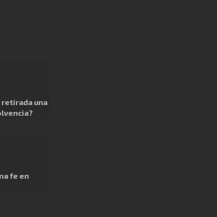
retirada una
olvencia?
na fe en