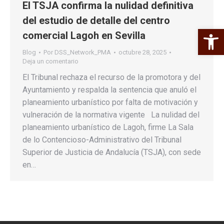
El TSJA confirma la nulidad definitiva
del estudio de detalle del centro
Abrir 
comercial Lagoh en Sevilla
Blog
Por
DSS_Network_PMA
octubre 28, 2025
Deja un comentario
El Tribunal rechaza el recurso de la promotora y del
Ayuntamiento y respalda la sentencia que anuló el
planeamiento urbanístico por falta de motivación y
vulneración de la normativa vigente La nulidad del
planeamiento urbanístico de Lagoh, firme La Sala
de lo Contencioso-Administrativo del Tribunal
Superior de Justicia de Andalucía (TSJA), con sede
en…