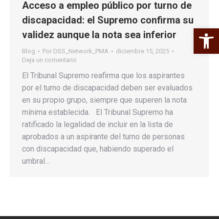
Acceso a empleo público por turno de
discapacidad: el Supremo confirma su
Abrir 
validez aunque la nota sea inferior
Blog
Por
DSS_Network_PMA
diciembre 15, 2025
Deja un comentario
El Tribunal Supremo reafirma que los aspirantes
por el turno de discapacidad deben ser evaluados
en su propio grupo, siempre que superen la nota
mínima establecida. El Tribunal Supremo ha
ratificado la legalidad de incluir en la lista de
aprobados a un aspirante del turno de personas
con discapacidad que, habiendo superado el
umbral…