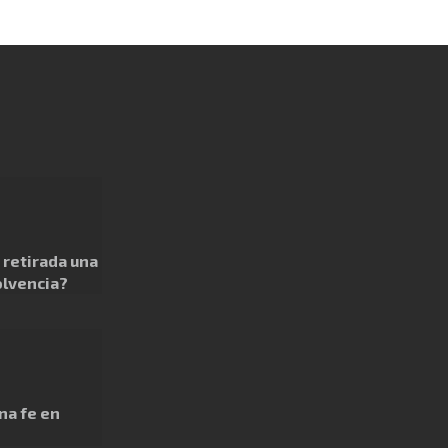
retirada una
olvencia?
na fe en