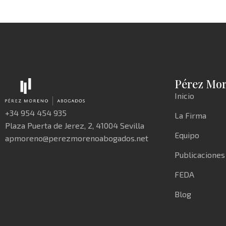
Pérez Mo
Inicio
+34 954 454 935
La Firma
Plaza Puerta de Jerez, 2, 41004 Sevilla
Equipo
apmoreno@perezmorenoabogados.net
Publicaciones
FEDA
Blog