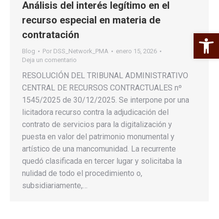
Análisis del interés legítimo en el
recurso especial en materia de
Abrir 
contratación
Blog
Por
DSS_Network_PMA
enero 15, 2026
Deja un comentario
RESOLUCIÓN DEL TRIBUNAL ADMINISTRATIVO
CENTRAL DE RECURSOS CONTRACTUALES nº
1545/2025 de 30/12/2025. Se interpone por una
licitadora recurso contra la adjudicación del
contrato de servicios para la digitalización y
puesta en valor del patrimonio monumental y
artístico de una mancomunidad. La recurrente
quedó clasificada en tercer lugar y solicitaba la
nulidad de todo el procedimiento o,
subsidiariamente,…