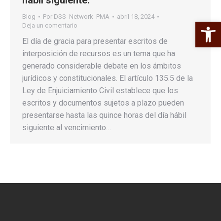
Blog
Por
DSS_Network_PMA
abril 18, 2024
Abrir 
Deja un comentario
El día de gracia para presentar escritos de
interposición de recursos es un tema que ha
generado considerable debate en los ámbitos
jurídicos y constitucionales. El artículo 135.5 de la
Ley de Enjuiciamiento Civil establece que los
escritos y documentos sujetos a plazo pueden
presentarse hasta las quince horas del día hábil
siguiente al vencimiento…