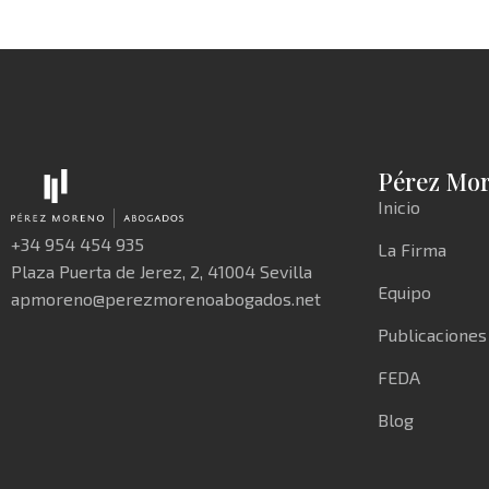
Pérez Mo
Inicio
+34 954 454 935
La Firma
Plaza Puerta de Jerez, 2, 41004 Sevilla
Equipo
apmoreno@perezmorenoabogados.net
Publicaciones
FEDA
Blog