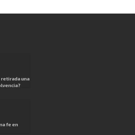
retirada una
olvencia?
na fe en