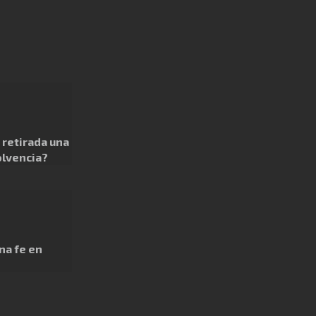
retirada una
olvencia?
na fe en