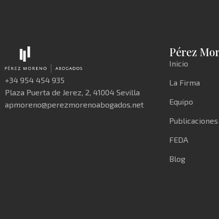
Pérez Mo
Inicio
+34 954 454 935
La Firma
Plaza Puerta de Jerez, 2, 41004 Sevilla
Equipo
apmoreno@perezmorenoabogados.net
Publicaciones
FEDA
Blog