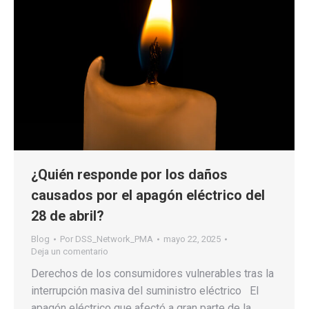
¿Quién responde por los daños
causados por el apagón eléctrico del
28 de abril?
Blog
Por
DSS_Network_PMA
mayo 22, 2025
Deja un comentario
Derechos de los consumidores vulnerables tras la
interrupción masiva del suministro eléctrico El
apagón eléctrico que afectó a gran parte de la