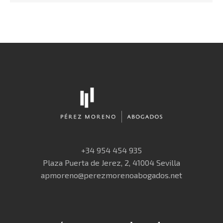
+34 954 454 935
Plaza Puerta de Jerez, 2, 41004 Sevilla
apmoreno@perezmorenoabogados.net