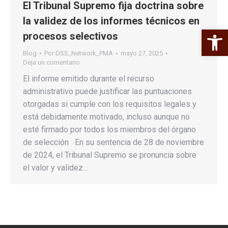
El Tribunal Supremo fija doctrina sobre
la validez de los informes técnicos en
Abrir 
procesos selectivos
Blog
Por
DSS_Network_PMA
mayo 27, 2025
Deja un comentario
El informe emitido durante el recurso
administrativo puede justificar las puntuaciones
otorgadas si cumple con los requisitos legales y
está debidamente motivado, incluso aunque no
esté firmado por todos los miembros del órgano
de selección En su sentencia de 28 de noviembre
de 2024, el Tribunal Supremo se pronuncia sobre
el valor y validez…