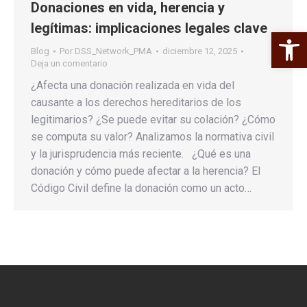
Donaciones en vida, herencia y
legítimas: implicaciones legales clave
Abrir 
Blog
Por
DSS_Network_PMA
diciembre 12, 2025
Deja un comentario
¿Afecta una donación realizada en vida del
causante a los derechos hereditarios de los
legitimarios? ¿Se puede evitar su colación? ¿Cómo
se computa su valor? Analizamos la normativa civil
y la jurisprudencia más reciente. ¿Qué es una
donación y cómo puede afectar a la herencia? El
Código Civil define la donación como un acto…