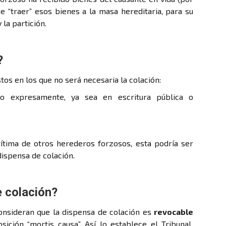
ebe “traer” esos bienes a la masa hereditaria, para su
 la partición.
?
stos en los que no será necesaria la colación:
o expresamente, ya sea en escritura pública o
gítima de otros herederos forzosos, esta podría ser
 dispensa de colación.
e colación?
 consideran que la dispensa de colación es
revocable
sición “mortis causa”. Así lo establece el Tribunal