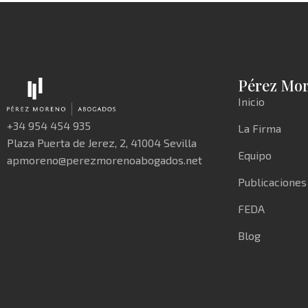
Pérez Mo
Inicio
+34 954 454 935
La Firma
Plaza Puerta de Jerez, 2, 41004 Sevilla
Equipo
apmoreno@perezmorenoabogados.net
Publicaciones
FEDA
Blog