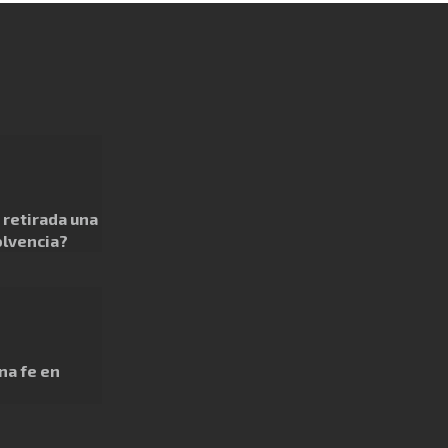
retirada una
olvencia?
na fe en