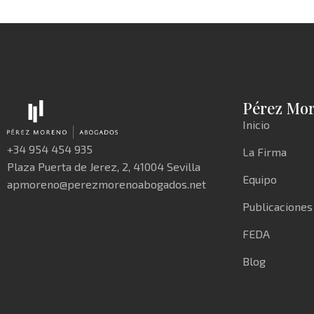
Pérez Mo
Inicio
+34 954 454 935
La Firma
Plaza Puerta de Jerez, 2, 41004 Sevilla
Equipo
apmoreno@perezmorenoabogados.net
Publicaciones
FEDA
Blog