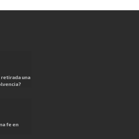
retirada una
olvencia?
na fe en