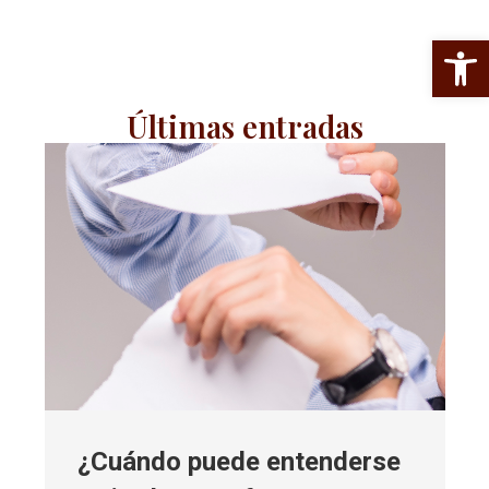
Abrir 
Últimas entradas
¿Cuándo puede entenderse