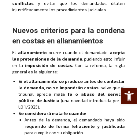
conflictos
y evitar que los demandados dilaten
injustificadamente los procedimientos judiciales.
Nuevos criterios para la condena
en costas en allanamientos
El
allanamiento
ocurre cuando el demandado
acepta
las pretensiones de la demanda
, pudiendo esto influir
en la
imposición de costas
. Con la reforma, la regla
general es la siguiente:
Si el allanamiento se produce antes de contestar
Abrir 
la demanda
,
no se impondrán costas
, salvo que el
tribunal aprecie
mala fe o abuso del servicio
público de Justicia
(una novedad introducida por la
LO 1/2025).
Se considerará mala fe cuando:
Antes de la demanda, el demandado haya sido
requerido de forma fehaciente y justificada
para cumplir con su obligación.