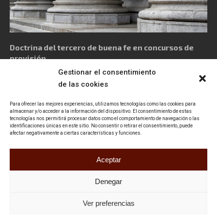
Doctrina del tercero de buena fe en concursos de
provisión
Gestionar el consentimiento
de las cookies
Para ofrecer las mejores experiencias, utilizamos tecnologías como las cookies para
almacenar y/o acceder a la información del dispositivo. El consentimiento de estas
tecnologías nos permitirá procesar datos como el comportamiento de navegación o las
identificaciones únicas en este sitio. No consentir o retirar el consentimiento, puede
Política de privacidad
Aviso Legal
Política de cookies
afectar negativamente a ciertas características y funciones.
Declaración de accesibilidad
Contacto
Aceptar
Denegar
Ver preferencias