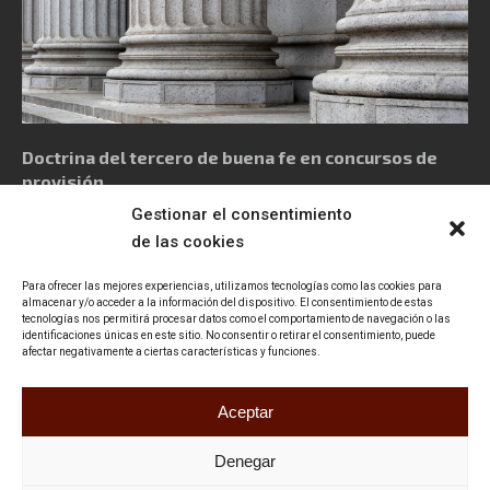
Doctrina del tercero de buena fe en concursos de
provisión
Gestionar el consentimiento
de las cookies
Para ofrecer las mejores experiencias, utilizamos tecnologías como las cookies para
almacenar y/o acceder a la información del dispositivo. El consentimiento de estas
tecnologías nos permitirá procesar datos como el comportamiento de navegación o las
Política de privacidad
Aviso Legal
Política de cookies
identificaciones únicas en este sitio. No consentir o retirar el consentimiento, puede
afectar negativamente a ciertas características y funciones.
Declaración de accesibilidad
Contacto
Aceptar
Denegar