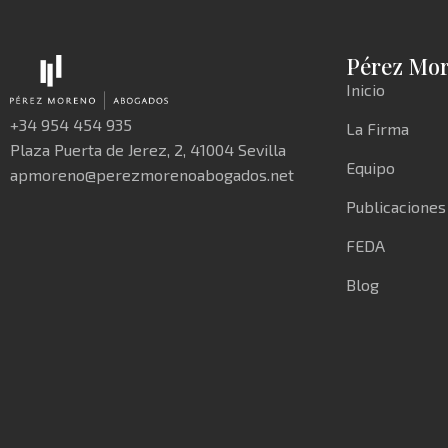
Pérez Mo
Inicio
+34 954 454 935
La Firma
Plaza Puerta de Jerez, 2, 41004 Sevilla
Equipo
apmoreno@perezmorenoabogados.net
Publicaciones
FEDA
Blog