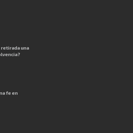
retirada una
olvencia?
na fe en