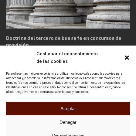
Doctrina del tercero de buena fe en concursos de
provisión
Gestionar el consentimiento
de las cookies
Para ofrecer las mejores experiencias, utilizamos tecnologías como las cookies para
almacenar y/o acceder a la información del dispositivo. El consentimiento de estas
tecnologías nos permitirá procesar datos como el comportamiento de navegación o las
Política de privacidad
Aviso Legal
Política de cookies
identificaciones únicas en este sitio. No consentir o retirar el consentimiento, puede
afectar negativamente a ciertas características y funciones.
Declaración de accesibilidad
Contacto
Aceptar
Denegar
Ver preferencias