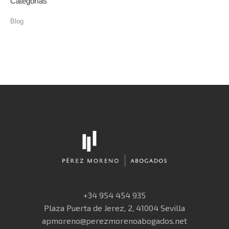
Categorías
Blog
+34 954 454 935
Plaza Puerta de Jerez, 2, 41004 Sevilla
apmoreno@perezmorenoabogados.net