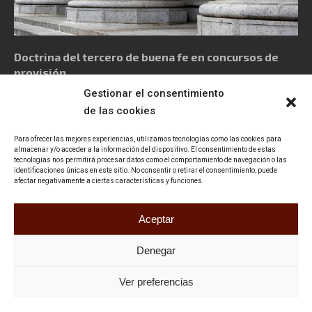
Doctrina del tercero de buena fe en concursos de
provisión
Gestionar el consentimiento
de las cookies
Para ofrecer las mejores experiencias, utilizamos tecnologías como las cookies para
almacenar y/o acceder a la información del dispositivo. El consentimiento de estas
tecnologías nos permitirá procesar datos como el comportamiento de navegación o las
Política de privacidad
Aviso Legal
Política de cookies
identificaciones únicas en este sitio. No consentir o retirar el consentimiento, puede
afectar negativamente a ciertas características y funciones.
Declaración de accesibilidad
Contacto
Aceptar
Denegar
Ver preferencias